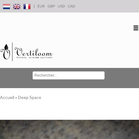
|
EUR
GBP
USD
CAD
Se connecter
S'inscrire
Conta
Accueil
»
Deep Space