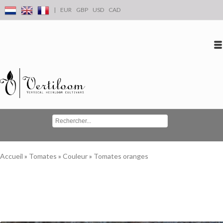
|
EUR
GBP
USD
CAD
Se connecter
S'inscrire
Conta
Accueil
»
Tomates
»
Couleur
»
Tomates oranges