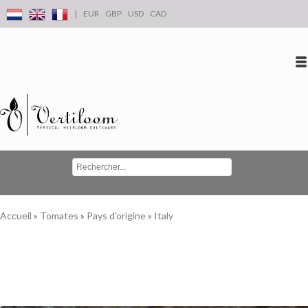
|
EUR
GBP
USD
CAD
Se connecter
S'inscrire
Conta
Accueil
»
Tomates
»
Pays d'origine
»
Italy