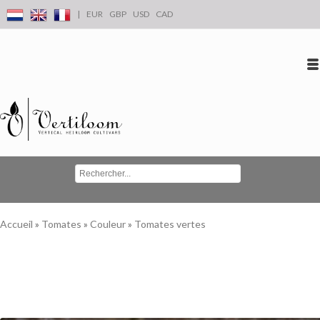
|
EUR
GBP
USD
CAD
Se connecter
S'inscrire
Conta
Accueil
»
Tomates
»
Couleur
»
Tomates vertes