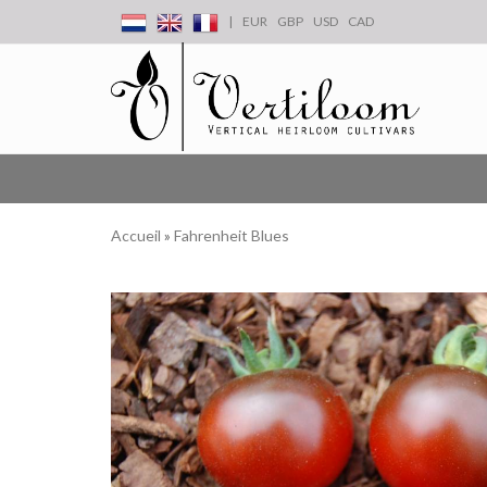
|
EUR
GBP
USD
CAD
Accueil
»
Fahrenheit Blues