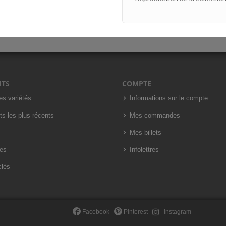
ITS
COMPTE
es variétés
Informations sur le compte
ts les plus récents
Mes commandes
Mes billets
es
Infolettres
clés
Facebook
Pinterest
Instagram