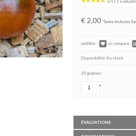
5/5 ( 1 Évaluati
€
2,00
Taxes incluses Sa
wishlist :
or compare:
Disponibilité: En stock
20 graines:
+
-
ÉVALUATIONS