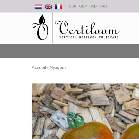
|
EUR
GBP
USD
CAD
Accueil
»
Nyagous