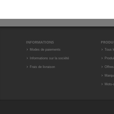
INFORMATIONS
PRODU
Modes de paiements
Tous l
Informations sur la société
Produi
Frais de livraison
Offres
Marqu
Mots-