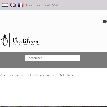
|
EUR
GBP
USD
CAD
Se connecter
S'inscrire
Conta
Accueil
»
Tomates
»
Couleur
»
Tomates Bi-Colors