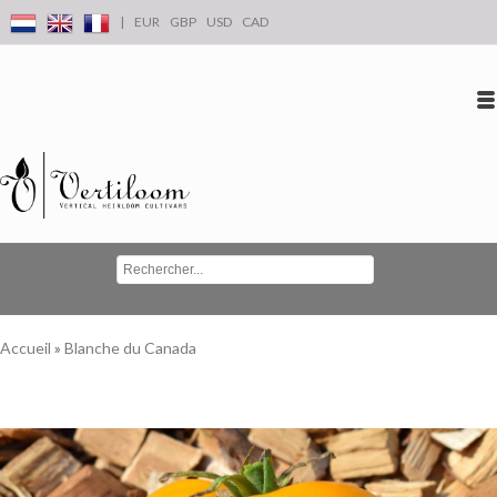
|
EUR
GBP
USD
CAD
Se connecter
S'inscrire
Conta
Accueil
»
Blanche du Canada