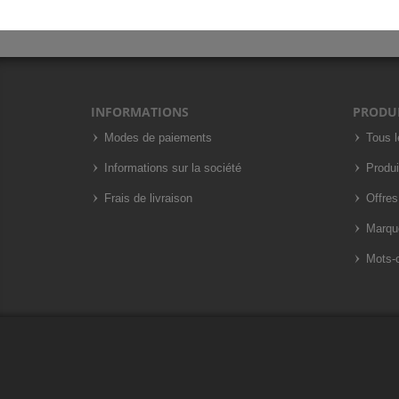
INFORMATIONS
PRODU
Modes de paiements
Tous l
Informations sur la société
Produi
Frais de livraison
Offres
Marqu
Mots-