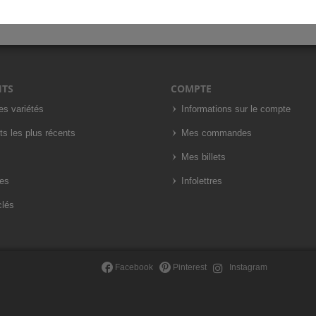
ITS
COMPTE
es variétés
Informations sur le compte
ts les plus récents
Mes commandes
Mes billets
es
Infolettres
clés
Facebook
Pinterest
Instagram