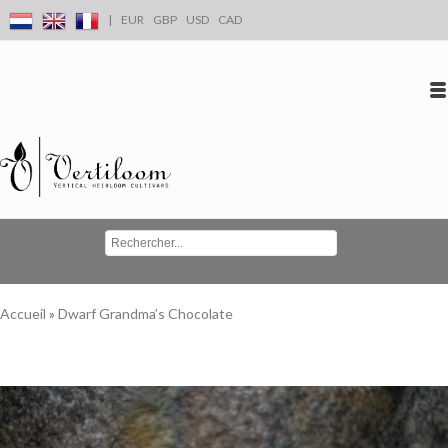
|
EUR
GBP
USD
CAD
Se connecter
S'inscrire
Conta
Accueil
»
Dwarf Grandma’s Chocolate