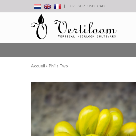
|
EUR
GBP
USD
CAD
Accueil
»
Phil’s Two