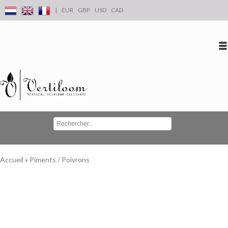
|
EUR
GBP
USD
CAD
Se connecter
S'inscrire
Conta
Accueil
»
Piments / Poivrons