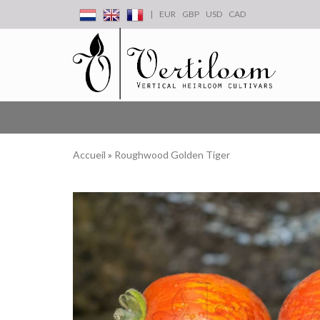
|
EUR
GBP
USD
CAD
Accueil
»
Roughwood Golden Tiger