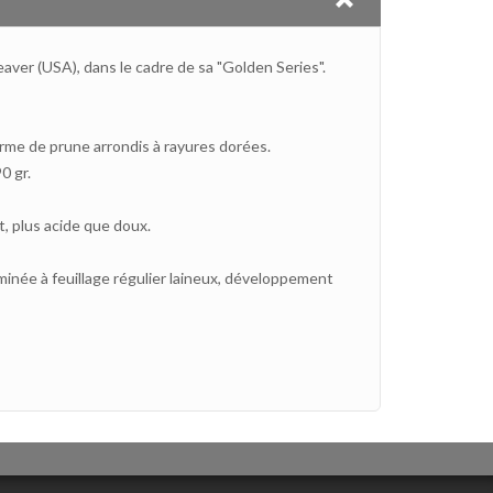
ver (USA), dans le cadre de sa "
Golden Series
".
orme de prune arrondis à rayures dorées.
0 gr.
, plus acide que doux.
minée à feuillage régulier laineux, développement