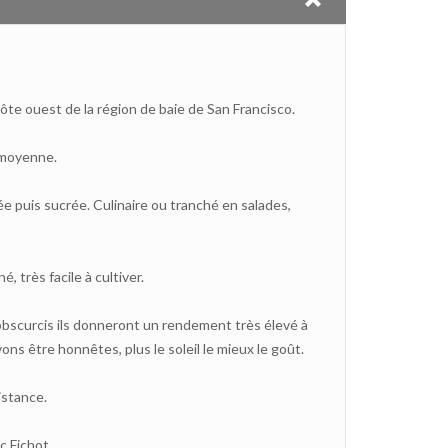
côte ouest de la région de baie de San Francisco.
e moyenne.
e puis sucrée. Culinaire ou tranché en salades,
é, très facile à cultiver.
obscurcis ils donneront un rendement très élevé à
ons être honnêtes, plus le soleil le mieux le goût.
sistance.
c Fichot.