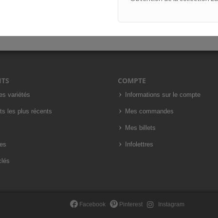
ITS
COMPTE
es variétés
Informations sur le compte
ts les plus récents
Mes commandes
Mes billets
es
Infolettres
clés
Facebook
Pinterest
Instagram