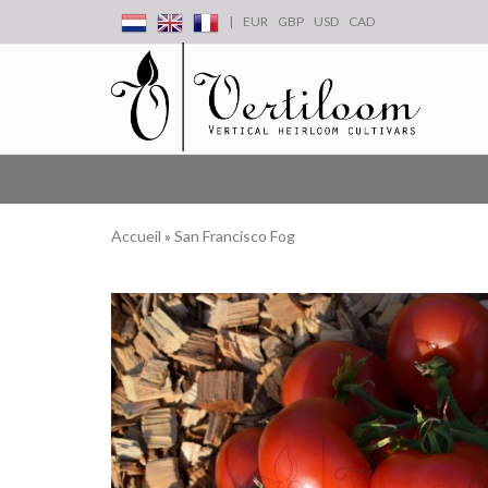
|
EUR
GBP
USD
CAD
Accueil
»
San Francisco Fog