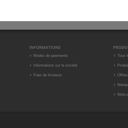
INFORMATIONS
PRODU
Modes de paiements
Tous l
Informations sur la société
Produi
Frais de livraison
Offres
Marqu
Mots-