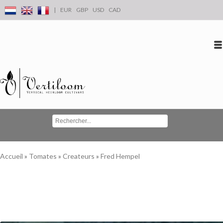
|
EUR
GBP
USD
CAD
Se connecter
S'inscrire
Conta
Accueil
»
Tomates
»
Createurs
»
Fred Hempel