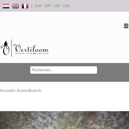
|
EUR
GBP
USD
CAD
Se connecter
S'inscrire
Conta
Accueil
»
Acorn Branch