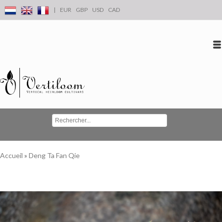
|
EUR
GBP
USD
CAD
Se connecter
S'inscrire
Conta
Accueil
»
Deng Ta Fan Qie