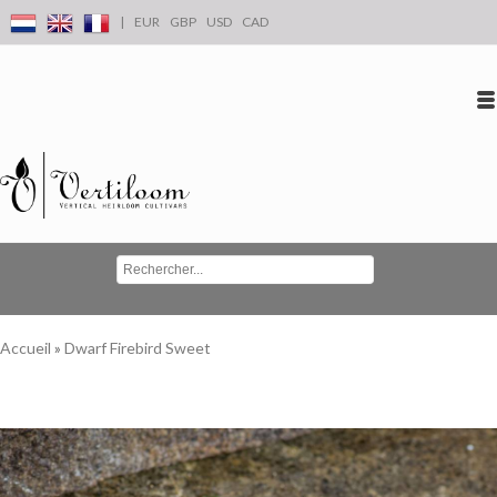
|
EUR
GBP
USD
CAD
Se connecter
S'inscrire
Conta
Accueil
»
Dwarf Firebird Sweet