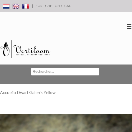
|
EUR
GBP
USD
CAD
Se connecter
S'inscrire
Conta
Accueil
»
Dwarf Galen's Yellow