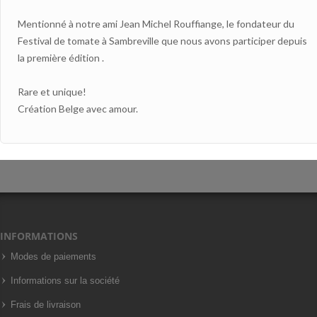
Mentionné
à notre ami
Jean
Michel
Rouffiange
,
le fondateur
du
Festival
de tomate
à Sambreville
que nous avons participer
depuis
la première édition
.
Rare
et unique!
Création
Belge
avec amour
.
INFORMATIONS
Modes de paiements
Informations sur la société
Frais de livraison