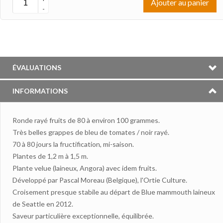
Ajouter au panier
-
ÉVALUATIONS
INFORMATIONS
Ronde
rayé
fruits
de 80 à
environ 100 grammes
.
Très belles
grappes
de bleu
de tomates
/ noir
rayé
.
70
à 80 jours
la fructification
,
mi-saison
.
Plantes
de 1,2
m
à 1,5
m
.
Plante velue
(
laineux,
Angora
)
avec
idem
fruits
.
Développé par
Pascal
Moreau
(Belgique
),
l'
Ortie
Culture
.
Croisement presque stabile a
u départ
de Blue
mammouth laineux
de
Seattle
en 2012
.
Saveur particulière
exceptionnelle
,
équilibrée
.