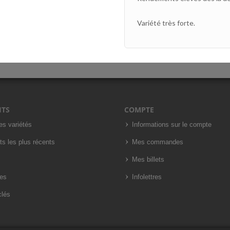
V
ariété
très forte.
ITS
COMPTE
es variétés
Informations sur le compte
ts les plus récents
Mes commandes
Mes billets
es
Infolettres
clés