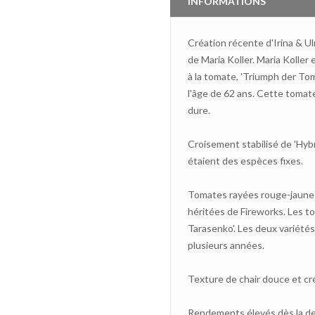
INFORMATIONS
Création récente d'Irina & U
de Maria Koller. Maria Koller 
à la tomate, 'Triumph der To
l'âge de 62 ans. Cette tomate
dure.
Croisement stabilisé de 'Hybr
étaient des espèces fixes.
Tomates rayées rouge-jaune 
héritées de Fireworks. Les t
Tarasenko'. Les deux variét
plusieurs années.
Texture de chair douce et cr
Rendements élevés dès la de