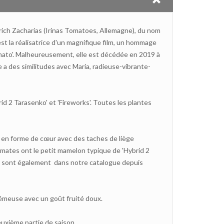
lrich Zacharias (Irinas Tomatoes, Allemagne), du nom
est la réalisatrice d'un magnifique film, un hommage
mato'. Malheureusement, elle est décédée en 2019 à
 a des similitudes avec Maria, radieuse-vibrante-
id 2 Tarasenko' et 'Fireworks'. Toutes les plantes
en forme de cœur avec des taches de liège
omates ont le petit mamelon typique de 'Hybrid 2
és sont également dans notre catalogue depuis
émeuse avec un goût fruité doux.
uxième partie de saison.