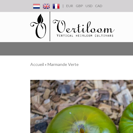
|
EUR
GBP
USD
CAD
Accueil
»
Marmande Verte