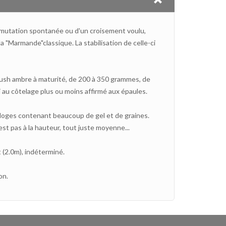
 mutation spontanée ou d'un croisement voulu,
la "Marmande"classique. La stabilisation de celle-ci
blush ambre à maturité, de 200 à 350 grammes, de
 au côtelage plus ou moins affirmé aux épaules.
iloges contenant beaucoup de gel et de graines.
est pas à la hauteur, tout juste moyenne...
(2.0m), indéterminé.
on.