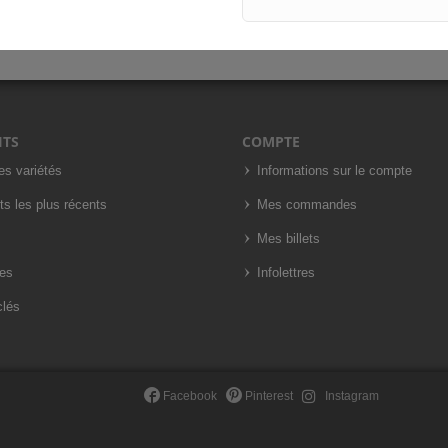
ITS
COMPTE
es variétés
Informations sur le compte
ts les plus récents
Mes commandes
Mes billets
es
Infolettres
clés
Facebook
Pinterest
Instagram