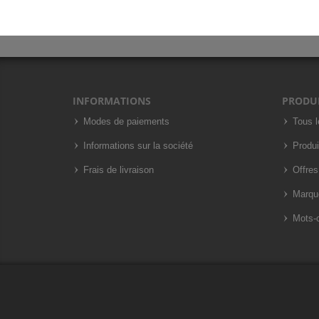
INFORMATIONS
PRODU
Modes de paiements
Tous l
Informations sur la société
Produi
Frais de livraison
Offres
Marqu
Mots-