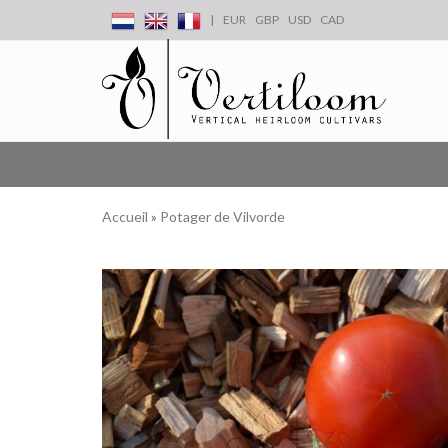
|
EUR
GBP
USD
CAD
Accueil
»
Potager de Vilvorde