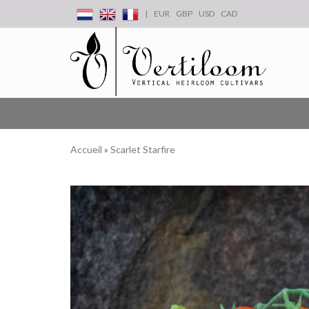
|
EUR
GBP
USD
CAD
Accueil
»
Scarlet Starfire