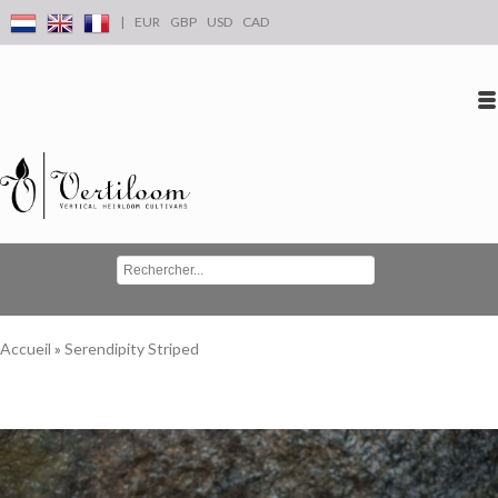
|
EUR
GBP
USD
CAD
Se connecter
S'inscrire
Conta
Accueil
»
Serendipity Striped