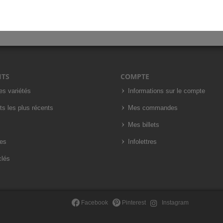
ITS
COMPTE
es variétés
Informations sur le compte
ts les plus récents
Mes commandes
Mes billets
es
Infolettres
clés
Facebook
Pinterest
Instagram