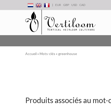
|
EUR
GBP
USD
CAD
Accueil
»
Mots-clés
»
greenhouse
Produits associés au mot-