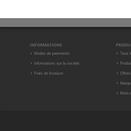
INFORMATIONS
PRODU
Modes de paiements
Tous l
Informations sur la société
Produi
Frais de livraison
Offres
Marqu
Mots-