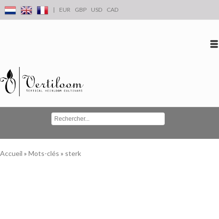
|
EUR
GBP
USD
CAD
Se connecter
S'inscrire
Conta
Accueil
»
Mots-clés
»
sterk