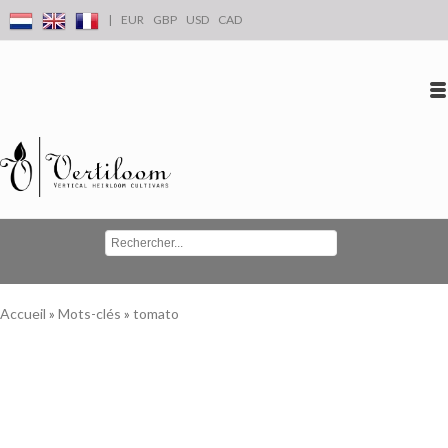
|
EUR
GBP
USD
CAD
Se connecter
S'inscrire
Conta
Accueil
»
Mots-clés
»
tomato