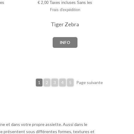
les
€
2,00 Taxes incluses Sans les
Frais d'expédition
Tiger Zebra
INFO
1
2
3
4
5
Page suivante
e et dans votre propre assiette. Aussi dans le
e présentent sous différentes formes, textures et