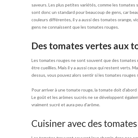
saveurs. Les plus petites variétés, comme les tomates 
sont donc un standard pour beaucoup de gens, car beau
couleurs différentes, il y a aussi des tomates orange, vi
gens ne connaissent que les tomates rouges.
Des tomates vertes aux t
Les tomates rouges ne sont souvent que des tomates mû
être cueillies. Mais il y a aussi ceux qui restent ver
dessus, vous pouvez alors sentir si les tomates rouges 
Pour arriver à une tomate rouge, la tomate doit d'abor
Le goût et les arômes sucrés ne se développent égalem
vraiment sucré et aura peu d'arôme.
Cuisiner avec des tomates
Les tomates trouvent souvent leur chemin dans nos cœurs