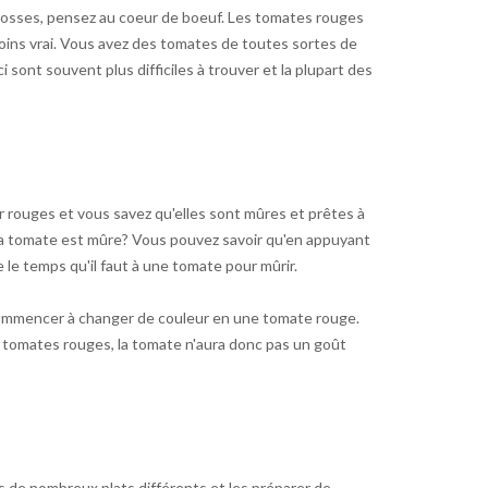
grosses, pensez au coeur de boeuf. Les tomates rouges
oins vrai. Vous avez des tomates de toutes sortes de
i sont souvent plus difficiles à trouver et la plupart des
rouges et vous savez qu'elles sont mûres et prêtes à
 ma tomate est mûre? Vous pouvez savoir qu'en appuyant
le temps qu'il faut à une tomate pour mûrir.
t commencer à changer de couleur en une tomate rouge.
 tomates rouges, la tomate n'aura donc pas un goût
s de nombreux plats différents et les préparer de