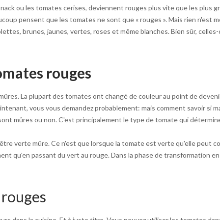
snack ou les tomates cerises, deviennent rouges plus vite que les plus 
coup pensent que les tomates ne sont que « rouges ». Mais rien n'est m
olettes, brunes, jaunes, vertes, roses et même blanches. Bien sûr, celles-c
omates rouges
res. La plupart des tomates ont changé de couleur au point de devenir 
ts. Maintenant, vous vous demandez probablement: mais comment savoir si
sont mûres ou non. C'est principalement le type de tomate qui détermine 
d être verte mûre. Ce n'est que lorsque la tomate est verte qu'elle peu
ent qu'en passant du vert au rouge. Dans la phase de transformation en
 rouges
 dans la cuisine. Et à juste titre. Vous pouvez utiliser les tomates dan