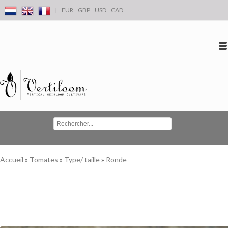
|
EUR
GBP
USD
CAD
Se connecter
S'inscrire
Conta
Accueil
»
Tomates
»
Type/ taille
»
Ronde