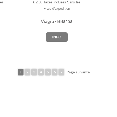
les
€
2,00 Taxes incluses Sans les
Frais d'expédition
Viagra - Виагра­
INFO
1
2
3
4
5
6
7
Page suivante