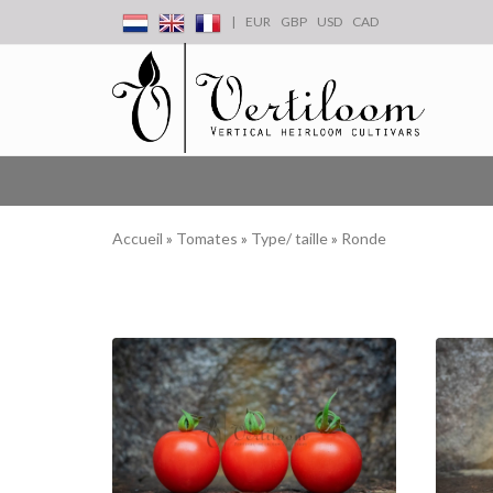
|
EUR
GBP
USD
CAD
Accueil
»
Tomates
»
Type/ taille
»
Ronde