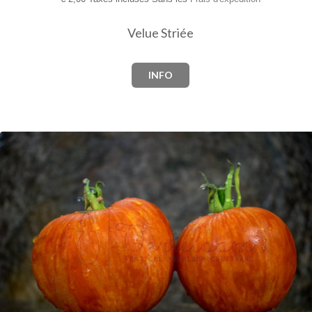
Velue Striée
INFO