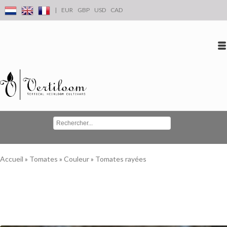
|
EUR
GBP
USD
CAD
Se connecter
S'inscrire
Conta
Accueil
»
Tomates
»
Couleur
»
Tomates rayées